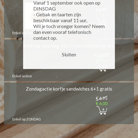
Vanaf 1 september ook open op
DINSDAG
€ 5.95
- Gebak en taarten zijn
€ 5.10
beschikbaar vanaf 11 uur,
+
Wil je toch vroeger komen? Neem
dan even vooraf telefonisch
Enkel online
contact op.
Enkel op zaterdag 10+2 vloerpistolets gratis
Sluiten
€ 10.20
€ 8.50
+
Enkel online
Zondagactie korfje sandwiches 6+1 gratis
€ 6.95
€ 6.00
+
Enkel op ZONDAG