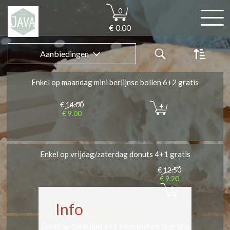
0
€ 0.00
Aanbiedingen
Enkel op maandag mini berlijnse bollen 6+2 gratis
€ 14.00
+
€ 9.00
Enkel op vrijdag/zaterdag donuts 4+1 gratis
€ 12.50
€ 9.20
+
Info
Enkel op zaterdag 6+1 vloerpistolets gratis